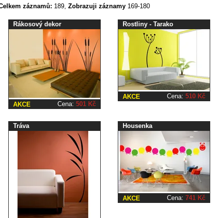
Celkem záznamů:
189,
Zobrazuji záznamy
169-180
Rákosový dekor
Rostliny - Tarako
Cena:
510 Kč
AKCE
Cena:
501 Kč
AKCE
Tráva
Housenka
Cena:
741 Kč
AKCE