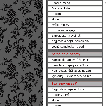
Citáty a jména
Postavy - Lidé
Design
Moderní
Zvířecí motivy
Různé samolepky
Samolepky na vypínač
Nejprodávanější - samolepky
Levné samolepky na zeď
Samolepící tapety
Samolepící tapety - šíře 45cm
Samolepící tapety - šíře 95cm
Nejprodávanější tapety na zeď
Výprodej - Levné tapety na zeď
Šablony na zeď
Nejprodávanější šablony
Rostliny a kvítí
Moderní
Design