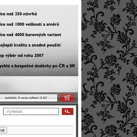
položek:
0
cena celkem :
0 Kč
Košík
vat