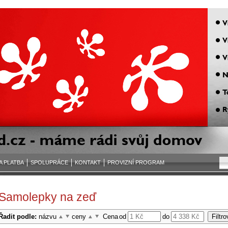
A PLATBA
SPOLUPRÁCE
KONTAKT
PROVIZNÍ PROGRAM
Samolepky na zeď
Řadit podle:
názvu
ceny
Cena
od
do
Filtro