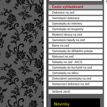
Často vyhledávané
Dekorace na zeď
Samolepící dekorace
Samolepky do interieru
Samolepky do koupelny
Moderní obrazy na zeď
Samolepící tapety na zeď
Barvy na zeď
Samolepky do dětského pokoje
Malovaní na zeď
Nálepky na zeď - AKCE
Samolepky do kuchyně na zeď
Samolepky na stěnu
Dekorativní samolepky na zeď
Nalepovací dekorace na zeď
Veškeré zboží