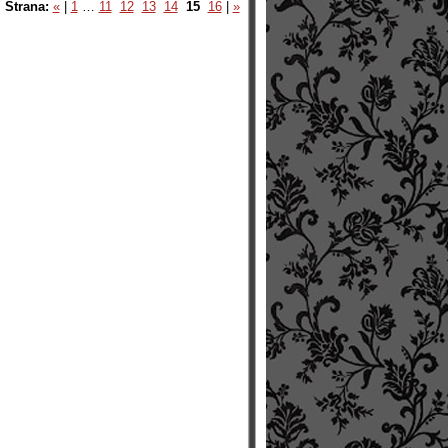
Strana:
«
|
1
…
11
12
13
14
15
16
|
»