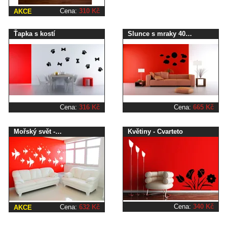
Cena:
310 Kč
AKCE
Ťapka s kostí
Slunce s mraky 40…
Cena:
316 Kč
Cena:
665 Kč
Mořský svět -…
Květiny - Cvarteto
Cena:
340 Kč
Cena:
632 Kč
AKCE