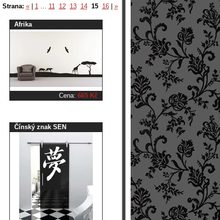
Strana:
«
|
1
…
11
12
13
14
15
16
|
»
Afrika
Cena:
665 Kč
Čínský znak SEN