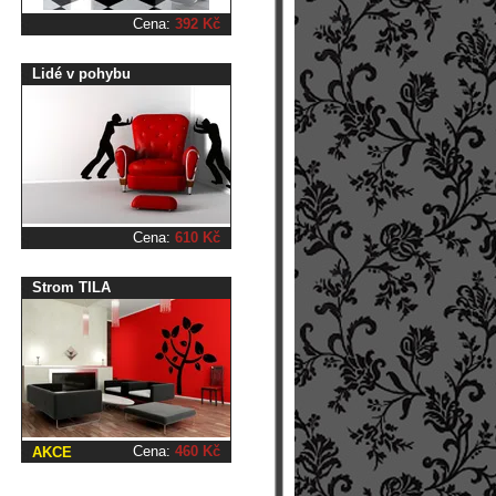
Cena:
392 Kč
Lidé v pohybu
Cena:
610 Kč
Strom TILA
Cena:
460 Kč
AKCE