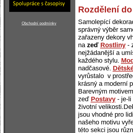
Rozdělení do 
Samolepící dekorac
Obchodní podmínky
správný výběr sam
zařazeny dekory v
na
zeď
Rostliny
- 
nejžádanější a umís
každého stylu.
Mod
nadčasové.
Dětsk
vyrůstalo v prostře
krásný a moderní p
Barevným motivem 
zeď
Postavy
- je-l
životní velikosti.
jsou vhodné pro li
našeho motivu vyře
této sekci jsou růz