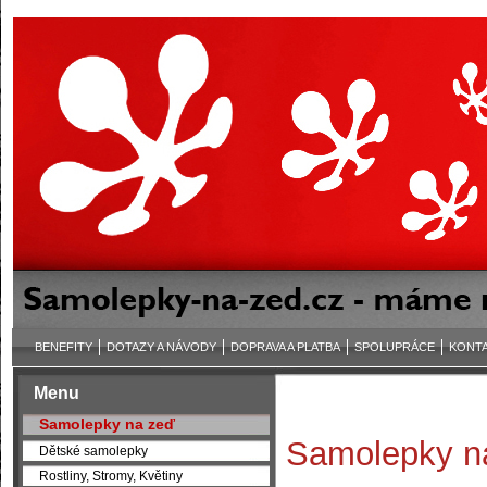
BENEFITY
DOTAZY A NÁVODY
DOPRAVA A PLATBA
SPOLUPRÁCE
KONT
Menu
Samolepky na zeď
Samolepky na
Dětské samolepky
Rostliny, Stromy, Květiny