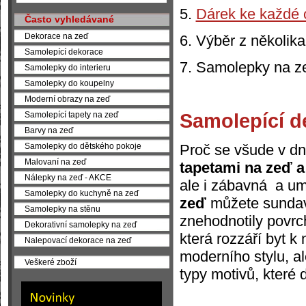
5.
Dárek ke každé 
Často vyhledávané
Dekorace na zeď
6. Výběr z několika
Samolepící dekorace
7. Samolepky na ze
Samolepky do interieru
Samolepky do koupelny
Moderní obrazy na zeď
Samolepící d
Samolepící tapety na zeď
Barvy na zeď
Proč se všude v d
Samolepky do dětského pokoje
Malovaní na zeď
tapetami na zeď 
Nálepky na zeď - AKCE
ale i zábavná a um
Samolepky do kuchyně na zeď
zeď
můžete sundava
Samolepky na stěnu
znehodnotily povrc
Dekorativní samolepky na zeď
která rozzáří byt 
Nalepovací dekorace na zeď
moderního stylu, a
Veškeré zboží
typy motivů, které 