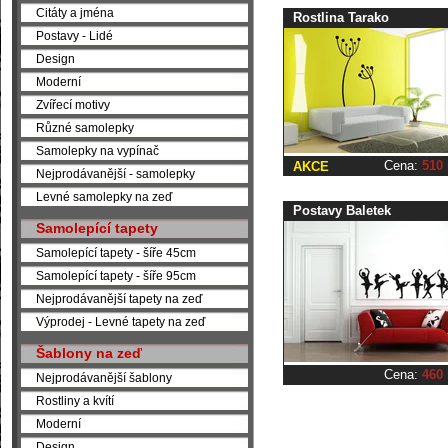
Citáty a jména
Rostlina Tarako
Postavy - Lidé
Design
Moderní
Zvířecí motivy
Různé samolepky
Samolepky na vypínač
Cena:
510
AKCE
Nejprodávanější - samolepky
Levné samolepky na zeď
Postavy Baletek
Samolepící tapety
Samolepící tapety - šíře 45cm
Samolepící tapety - šíře 95cm
Nejprodávanější tapety na zeď
Výprodej - Levné tapety na zeď
Šablony na zeď
Cena:
460
Nejprodávanější šablony
Rostliny a kvítí
Moderní
Design