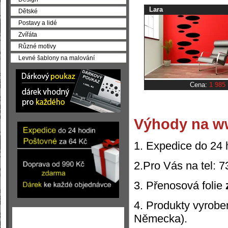
Lara
Dětské
Postavy a lidé
Zvířáta
Různé motivy
Levné šablony na malování
Cena:
1 985
Výhody na w
1. Expedice do 24 
2.Pro Vás na tel: 
3. Přenosová folie
4. Produkty vyrobe
Německa).