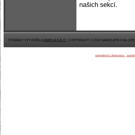
našich sekcí.
STRÁNKY VYTVOŘILA
SIMPLIA S.R.O.
| COPYRIGHT © 2010 SAMOLEPKY-NA-ZED
samolepící dekorace , samo