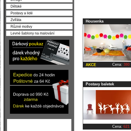
Dětské
Postavy a lidé
Zvířáta
Housenka
Různé motivy
Levné šablony na malování
Cena:
380
AKCE
Postavy baletek
Cena:
621