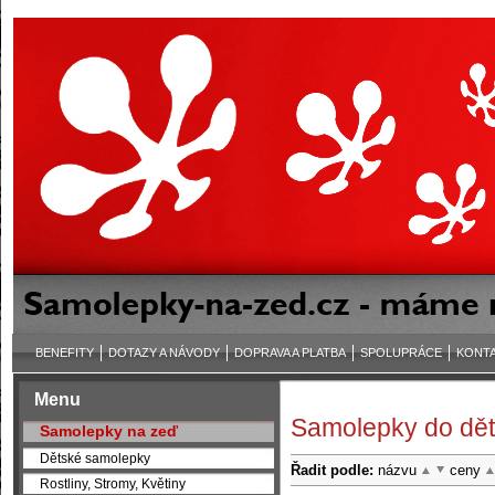
BENEFITY
DOTAZY A NÁVODY
DOPRAVA A PLATBA
SPOLUPRÁCE
KONT
Menu
Samolepky do dět
Samolepky na zeď
Dětské samolepky
Řadit podle:
názvu
ceny
Rostliny, Stromy, Květiny