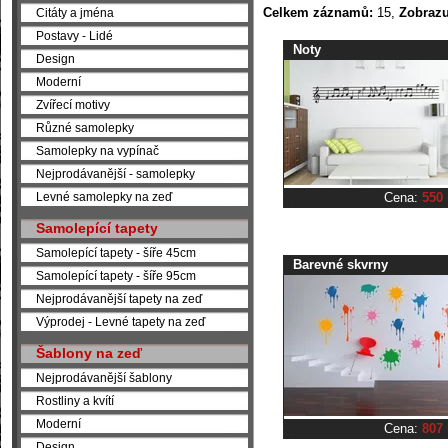
Celkem záznamů:
15,
Zobrazu
Citáty a jména
Postavy - Lidé
Noty
Design
Moderní
Zvířecí motivy
Různé samolepky
Samolepky na vypínač
Nejprodávanější - samolepky
Cena:
550
Levné samolepky na zeď
Samolepící tapety
Samolepící tapety - šíře 45cm
Barevné skvrny
Samolepící tapety - šíře 95cm
Nejprodávanější tapety na zeď
Výprodej - Levné tapety na zeď
Šablony na zeď
Nejprodávanější šablony
Rostliny a kvítí
Moderní
Cena:
807
Design