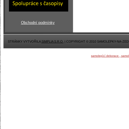
Obchodní podmínky
STRÁNKY VYTVOŘILA
SIMPLIA S.R.O.
| COPYRIGHT © 2010 SAMOLEPKY-NA-ZED
samolepící dekorace , samo