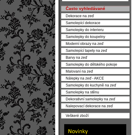
Často vyhledávané
Dekorace na zeď
Samolepící dekorace
Samolepky do interieru
Samolepky do koupelny
Moderní obrazy na zeď
Samolepící tapety na zeď
Barvy na zeď
Samolepky do dětského pokoje
Malovaní na zeď
Nálepky na zeď - AKCE
Samolepky do kuchyně na zeď
Samolepky na stěnu
Dekorativní samolepky na zeď
Nalepovací dekorace na zeď
Veškeré zboží