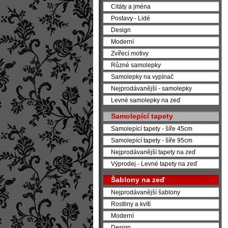
Citáty a jména
Postavy - Lidé
Design
Moderní
Zvířecí motivy
Různé samolepky
Samolepky na vypínač
Nejprodávanější - samolepky
Levné samolepky na zeď
Samolepící tapety
Samolepící tapety - šíře 45cm
Samolepící tapety - šíře 95cm
Nejprodávanější tapety na zeď
Výprodej - Levné tapety na zeď
Šablony na zeď
Nejprodávanější šablony
Rostliny a kvítí
Moderní
Design