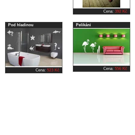
Cena:
392 Kč
Pod hladinou
Pelikáni
Cena:
556 Kč
Cena:
523 Kč