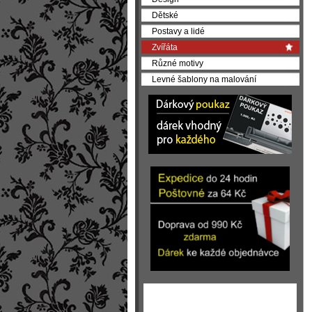
Dětské
Postavy a lidé
Zvířáta
Různé motivy
Levné šablony na malování