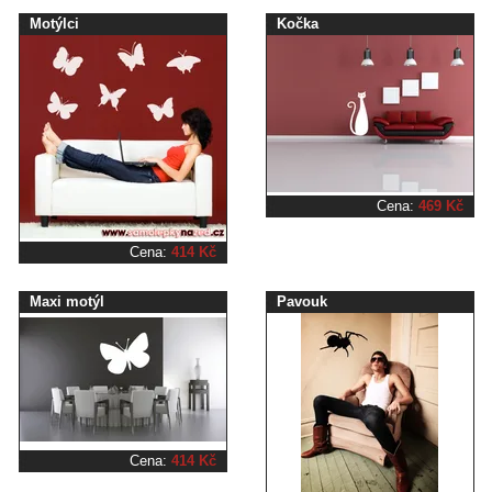
Motýlci
Kočka
Cena:
469 Kč
Cena:
414 Kč
Maxi motýl
Pavouk
Cena:
414 Kč