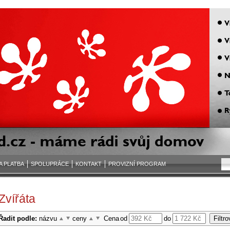
A PLATBA
SPOLUPRÁCE
KONTAKT
PROVIZNÍ PROGRAM
Zvířáta
Řadit podle:
názvu
ceny
Cena
od
do
Filtro