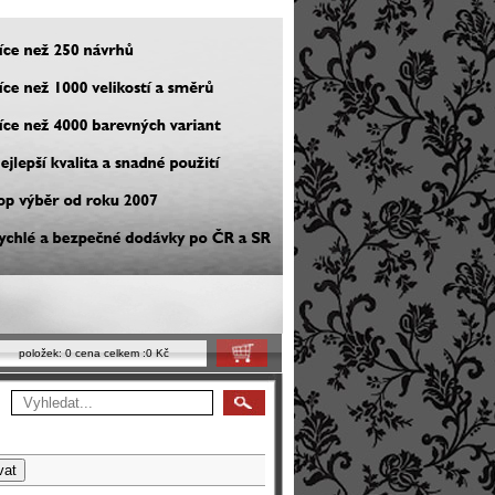
položek:
0
cena celkem :
0 Kč
Košík
vat