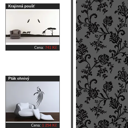
Krajinná poušť
Cena:
741 Kč
Pták ohnivý
Cena:
1 254 Kč