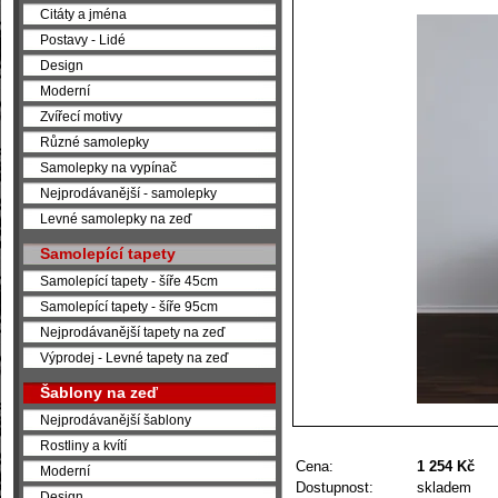
Citáty a jména
Postavy - Lidé
Design
Moderní
Zvířecí motivy
Různé samolepky
Samolepky na vypínač
Nejprodávanější - samolepky
Levné samolepky na zeď
Samolepící tapety
Samolepící tapety - šíře 45cm
Samolepící tapety - šíře 95cm
Nejprodávanější tapety na zeď
Výprodej - Levné tapety na zeď
Šablony na zeď
Nejprodávanější šablony
Rostliny a kvítí
Cena:
1 254 Kč
Moderní
Dostupnost:
skladem
Design