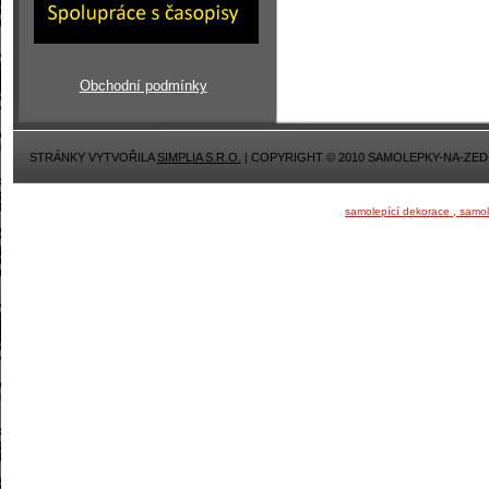
Obchodní podmínky
STRÁNKY VYTVOŘILA
SIMPLIA S.R.O.
| COPYRIGHT © 2010 SAMOLEPKY-NA-ZED
samolepící dekorace , samo