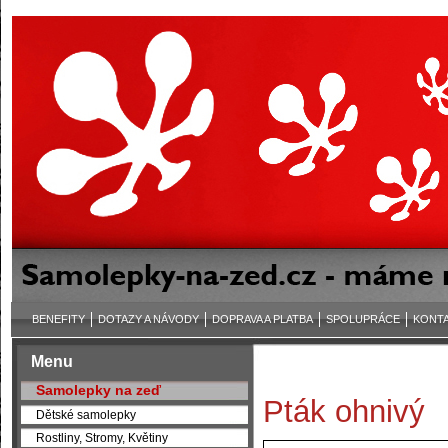
BENEFITY
DOTAZY A NÁVODY
DOPRAVA A PLATBA
SPOLUPRÁCE
KONT
Menu
Samolepky na zeď
Pták ohnivý
Dětské samolepky
Rostliny, Stromy, Květiny