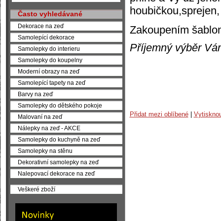
houbičkou,sprejen,
Často vyhledávané
Dekorace na zeď
Zakoupením šablony
Samolepící dekorace
Příjemný výběr Vá
Samolepky do interieru
Samolepky do koupelny
Moderní obrazy na zeď
Samolepící tapety na zeď
Barvy na zeď
Samolepky do dětského pokoje
Přidat mezi oblíbené
|
Vytiskno
Malovaní na zeď
Nálepky na zeď - AKCE
Samolepky do kuchyně na zeď
Samolepky na stěnu
Dekorativní samolepky na zeď
Nalepovací dekorace na zeď
Veškeré zboží