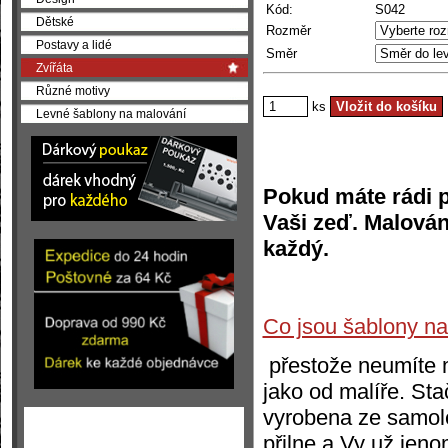
Kód:
S042
Dětské
Rozměr
Postavy a lidé
Směr
Zvířáta
Různé motivy
ks
Levné šablony na malování
Pokud máte rádi př
Vaši zeď. Malován
každý.
Co jsou šablony n
přestože neumíte 
jako od malíře. Sta
vyrobena ze samolep
přilne a Vy už jen