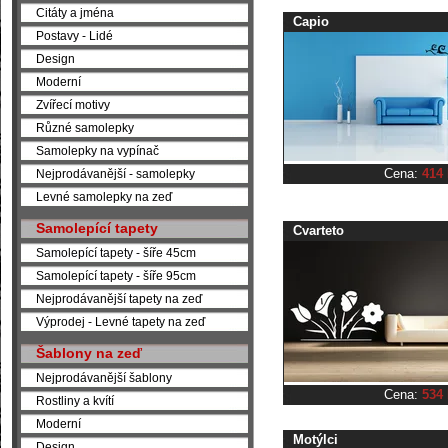
Citáty a jména
Capio
Postavy - Lidé
Design
Moderní
Zvířecí motivy
Různé samolepky
Samolepky na vypínač
Cena:
414
Nejprodávanější - samolepky
Levné samolepky na zeď
Samolepící tapety
Cvarteto
Samolepící tapety - šíře 45cm
Samolepící tapety - šíře 95cm
Nejprodávanější tapety na zeď
Výprodej - Levné tapety na zeď
Šablony na zeď
Nejprodávanější šablony
Cena:
534
Rostliny a kvítí
Moderní
Motýlci
Design