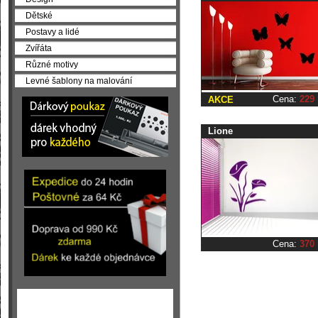
Dětské
Postavy a lidé
Zvířáta
Různé motivy
Levné šablony na malování
Cena:
229
AKCE
Lione
Cena:
370