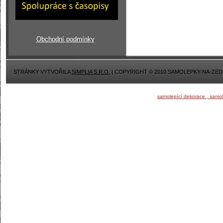
Obchodní podmínky
STRÁNKY VYTVOŘILA
SIMPLIA S.R.O.
| COPYRIGHT © 2010 SAMOLEPKY-NA-ZED
samolepící dekorace , samo