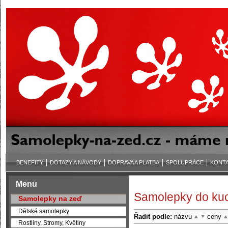
BENEFITY
DOTAZY A NÁVODY
DOPRAVA A PLATBA
SPOLUPRÁCE
KONT
Menu
Samolepky do ku
Samolepky na zeď
Dětské samolepky
Řadit podle:
názvu
ceny
Rostliny, Stromy, Květiny