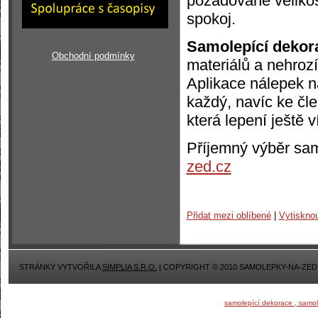
požadované velikos
spokoj.
Samolepící dekor
Obchodní podmínky
materiálů a nehrozí
Aplikace nálepek n
každý, navíc ke čl
která lepení ještě 
Příjemný výběr sa
zed.cz
Přidat mezi oblíbené
|
Vytiskno
STRÁNKY VYTVOŘILA
SIMPLIA S.R.O.
| COPYRIGHT © 2010 SAMOLEPKY-NA-ZED
samolepící dekorace , samo