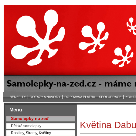
BENEFITY
DOTAZY A NÁVODY
DOPRAVA A PLATBA
SPOLUPRÁCE
KONT
Menu
Samolepky na zeď
Květina Dabu
Dětské samolepky
Rostliny, Stromy, Květiny