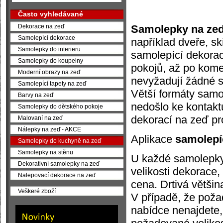
Často vyhledávané
Samolepky na ze
Dekorace na zeď
Samolepící dekorace
například dveře, sk
Samolepky do interieru
samolepící dekorace
Samolepky do koupelny
pokojů, až po kome
Moderní obrazy na zeď
nevyžadují žádné sl
Samolepící tapety na zeď
Větší formáty samo
Barvy na zeď
nedošlo ke kontaktu
Samolepky do dětského pokoje
dekorací na zeď pr
Malovaní na zeď
Nálepky na zeď - AKCE
Aplikace
samolepí
Samolepky do kuchyně na zeď
Samolepky na stěnu
U každé samolepky 
Dekorativní samolepky na zeď
velikosti dekorace
Nalepovací dekorace na zeď
cena. Drtivá většin
Veškeré zboží
V případě, že poža
nabídce nenajdete,