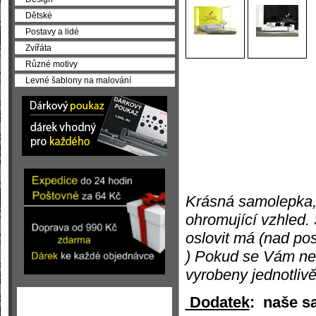
Dětské
Postavy a lidé
Zvířáta
Různé motivy
Levné šablony na malování
Krásná samolepka, 
ohromující vzhled.
oslovit má (nad pos
) Pokud se Vám nelí
vyrobeny jednotliv
Dodatek
: naše sa