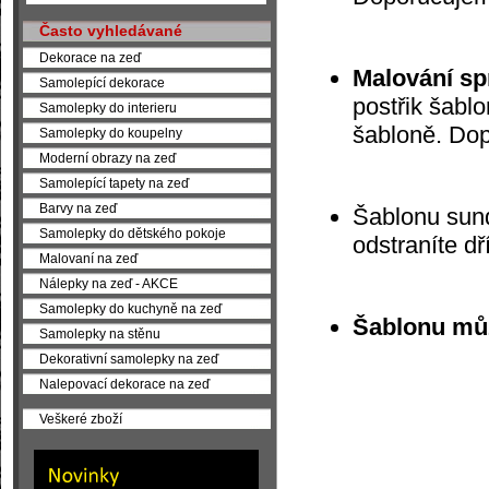
Často vyhledávané
Dekorace na zeď
Malování sp
Samolepící dekorace
postřik šabl
Samolepky do interieru
šabloně. Do
Samolepky do koupelny
Moderní obrazy na zeď
Samolepící tapety na zeď
Barvy na zeď
Šablonu sund
Samolepky do dětského pokoje
odstraníte dř
Malovaní na zeď
Nálepky na zeď - AKCE
Samolepky do kuchyně na zeď
Šablonu můž
Samolepky na stěnu
Dekorativní samolepky na zeď
Nalepovací dekorace na zeď
Veškeré zboží