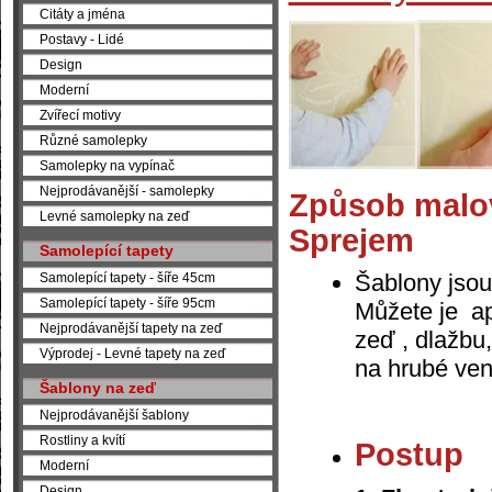
Citáty a jména
Postavy - Lidé
Design
Moderní
Zvířecí motivy
Různé samolepky
Samolepky na vypínač
Nejprodávanější - samolepky
Způsob malo
Levné samolepky na zeď
Sprejem
Samolepící tapety
Šablony jsou
Samolepící tapety - šíře 45cm
Samolepící tapety - šíře 95cm
Můžete je apl
Nejprodávanější tapety na zeď
zeď , dlažbu
Výprodej - Levné tapety na zeď
na hrubé ven
Šablony na zeď
Nejprodávanější šablony
Rostliny a kvítí
Postup
Moderní
Design