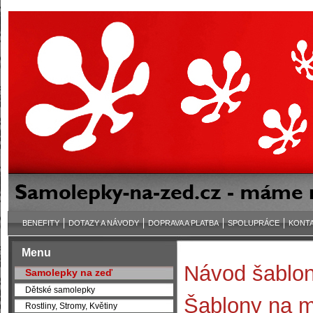
BENEFITY
DOTAZY A NÁVODY
DOPRAVA A PLATBA
SPOLUPRÁCE
KONT
Menu
Návod šablo
Samolepky na zeď
Dětské samolepky
Šablony na m
Rostliny, Stromy, Květiny