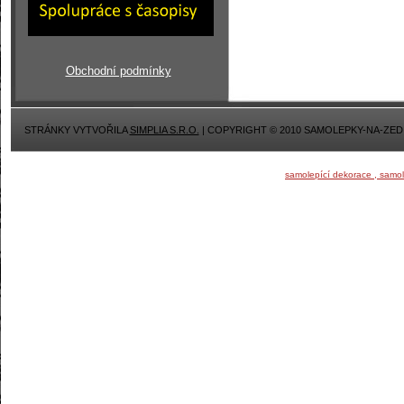
Obchodní podmínky
STRÁNKY VYTVOŘILA
SIMPLIA S.R.O.
| COPYRIGHT © 2010 SAMOLEPKY-NA-ZED
samolepící dekorace , samo