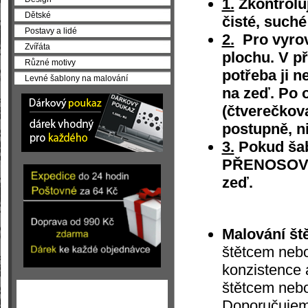
1.
Zkontroluj
Dětské
čisté, suché
Postavy a lidé
2.
Pro vyrovn
Zvířáta
plochu. V př
Různé motivy
potřeba ji n
Levné šablony na malování
na zeď. Po 
(čtverečkov
postupně, n
3.
Pokud šab
PŘENOSOVÉ F
zeď.
Malování št
štětcem nebo
konzistence 
štětcem nebo
Doporučujeme