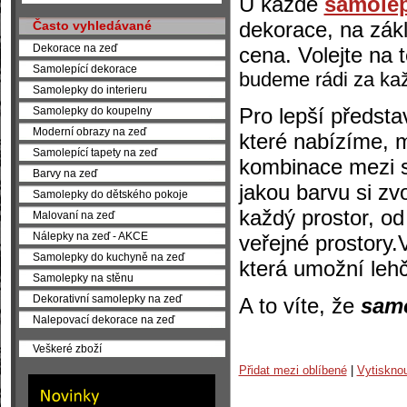
U každé
samolep
dekorace, na zák
Často vyhledávané
Dekorace na zeď
cena.
Volejte na 
Samolepící dekorace
budeme rádi za ka
Samolepky do interieru
Pro lepší předsta
Samolepky do koupelny
Moderní obrazy na zeď
které nabízíme, 
Samolepící tapety na zeď
kombinace mezi s
Barvy na zeď
jakou barvu si zv
Samolepky do dětského pokoje
každý prostor, od
Malovaní na zeď
Nálepky na zeď - AKCE
veřejné prostory.
Samolepky do kuchyně na zeď
která umožní leh
Samolepky na stěnu
Dekorativní samolepky na zeď
A to víte, že
sam
Nalepovací dekorace na zeď
Veškeré zboží
Přidat mezi oblíbené
|
Vytiskno