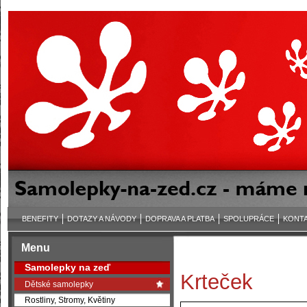
BENEFITY
DOTAZY A NÁVODY
DOPRAVA A PLATBA
SPOLUPRÁCE
KONT
Menu
Samolepky na zeď
Krteček
Dětské samolepky
Rostliny, Stromy, Květiny