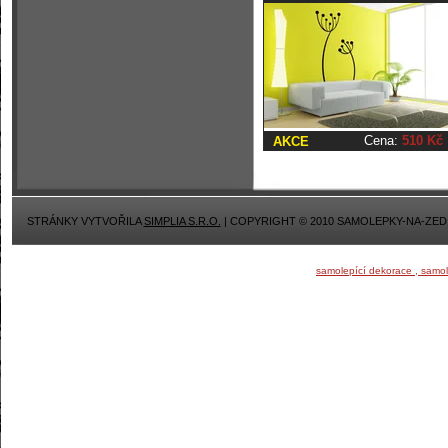
Cena:
510 Kč
AKCE
STRÁNKY VYTVOŘILA
SIMPLIA S.R.O.
| COPYRIGHT © 2010 SAMOLEPKY-NA-ZED
samolepící dekorace , samo