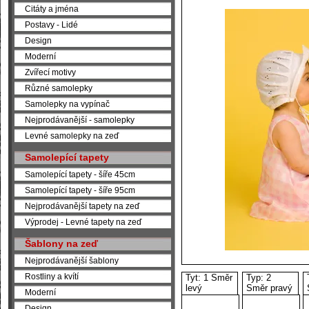
Citáty a jména
Postavy - Lidé
Design
Moderní
Zvířecí motivy
Různé samolepky
Samolepky na vypínač
Nejprodávanější - samolepky
Levné samolepky na zeď
Samolepící tapety
Samolepící tapety - šíře 45cm
Samolepící tapety - šíře 95cm
Nejprodávanější tapety na zeď
Výprodej - Levné tapety na zeď
Šablony na zeď
Nejprodávanější šablony
Rostliny a kvítí
Tyt: 1 Směr
Typ: 2
levý
Směr pravý
Moderní
Design