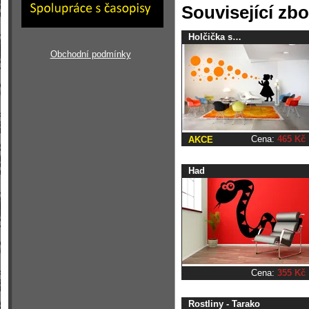
Související zbo
Holčička s…
Obchodní podmínky
Cena:
465 Kč
AKCE
Had
Cena:
355 Kč
Rostliny - Tarako