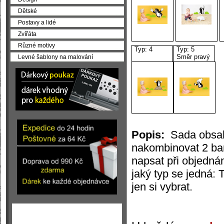
Dětské
Postavy a lidé
Zvířáta
Různé motivy
Typ: 4
Typ: 5
Směr pravý
Levné šablony na malování
Popis:
Sada obsahuj
nakombinovat 2 barv
napsat při objedná
jaký typ se jedná:
jen si vybrat.