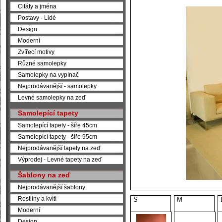
Citáty a jména
Postavy - Lidé
Design
Moderní
Zvířecí motivy
Různé samolepky
Samolepky na vypínač
Nejprodávanější - samolepky
Levné samolepky na zeď
Samolepící tapety
Samolepící tapety - šíře 45cm
Samolepící tapety - šíře 95cm
Nejprodávanější tapety na zeď
Výprodej - Levné tapety na zeď
Šablony na zeď
Nejprodávanější šablony
Rostliny a kvítí
S
M
Moderní
Design