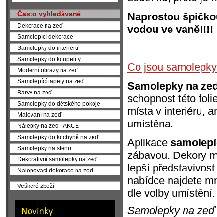
Často vyhledávané
Naprostou špičkou 
Dekorace na zeď
vodou ve vaně!!!!
Samolepící dekorace
Samolepky do interieru
Samolepky do koupelny
Co jsou samolepky
Moderní obrazy na zeď
Samolepící tapety na zeď
Samolepky na ze
Barvy na zeď
schopnost této foli
Samolepky do dětského pokoje
místa v interiéru, 
Malovaní na zeď
umístěna.
Nálepky na zeď - AKCE
Samolepky do kuchyně na zeď
Aplikace
samolepíc
Samolepky na stěnu
zábavou. Dekory me
Dekorativní samolepky na zeď
lepší představivost
Nalepovací dekorace na zeď
nabídce najdete mn
Veškeré zboží
dle volby umístění.
Samolepky na zeď se