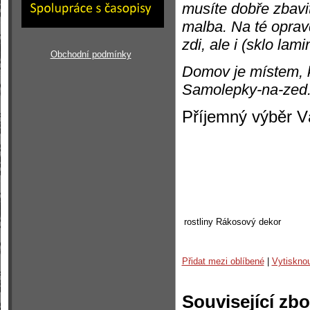
musíte dobře zbavit
malba. Na té oprav
zdi, ale i (sklo lam
Obchodní podmínky
Domov je místem, k
Samolepky-na-zed.c
Příjemný výběr 
rostliny
Rákosový dekor
Přidat mezi oblíbené
|
Vytiskno
Související zbo