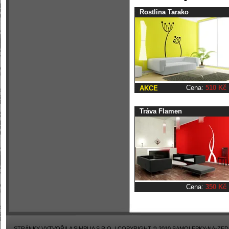
Rostlina Tarako
Cena:
510 Kč
AKCE
Tráva Flamen
Cena:
350 Kč
STRÁNKY VYTVOŘILA
SIMPLIA S.R.O.
| COPYRIGHT © 2010 SAMOLEPKY-NA-ZED