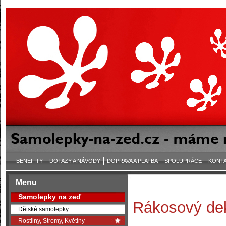
BENEFITY
DOTAZY A NÁVODY
DOPRAVA A PLATBA
SPOLUPRÁCE
KONT
Menu
Samolepky na zeď
Rákosový de
Dětské samolepky
Rostliny, Stromy, Květiny