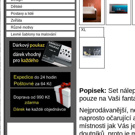
Dětské
Postavy a lidé
Zvířáta
Různé motivy
XL
Levné šablony na malování
Popisek:
Set nále
pouze na Vaši fanta
Nejprodávanější, n
naprosto očarující 
místnosti jak Vás 
doutníků, proto je 