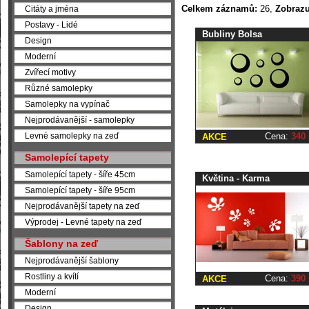
Celkem záznamů:
26,
Zobrazu
Citáty a jména
Postavy - Lidé
Bubliny Bolsa
Design
Moderní
Zvířecí motivy
Různé samolepky
Samolepky na vypínač
Nejprodávanější - samolepky
Cena:
340
Levné samolepky na zeď
AKCE
Samolepící tapety
Samolepící tapety - šíře 45cm
Květina - Karma
Samolepící tapety - šíře 95cm
Nejprodávanější tapety na zeď
Výprodej - Levné tapety na zeď
Šablony na zeď
Nejprodávanější šablony
Rostliny a kvítí
Cena:
390
AKCE
Moderní
Design