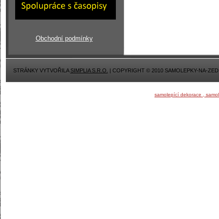
Obchodní podmínky
STRÁNKY VYTVOŘILA
SIMPLIA S.R.O.
| COPYRIGHT © 2010 SAMOLEPKY-NA-ZED
samolepící dekorace , samo