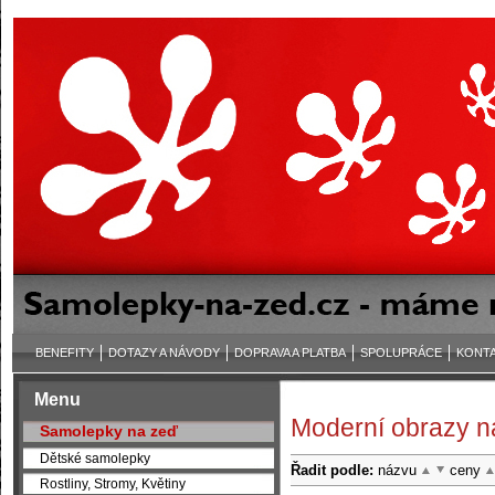
BENEFITY
DOTAZY A NÁVODY
DOPRAVA A PLATBA
SPOLUPRÁCE
KONT
Menu
Moderní obrazy n
Samolepky na zeď
Dětské samolepky
Řadit podle:
názvu
ceny
Rostliny, Stromy, Květiny