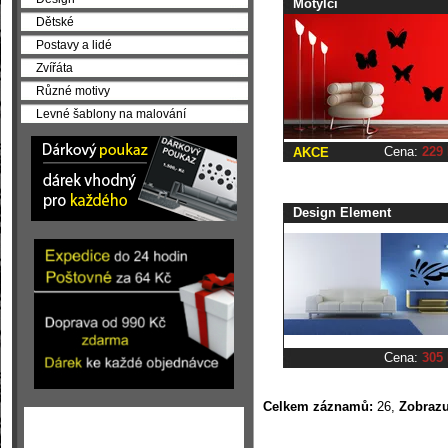
Motýlci
Dětské
Postavy a lidé
Zvířáta
Různé motivy
Levné šablony na malování
Cena:
229
AKCE
Design Element
Cena:
305
Celkem záznamů:
26,
Zobrazu