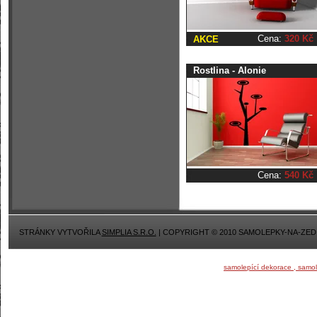
Cena:
320 Kč
AKCE
Rostlina - Alonie
Cena:
540 Kč
STRÁNKY VYTVOŘILA
SIMPLIA S.R.O.
| COPYRIGHT © 2010 SAMOLEPKY-NA-ZED
samolepící dekorace , samo