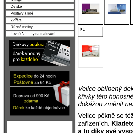
Dětské
Postavy a lidé
Zvířáta
Různé motivy
XL
Levné šablony na malování
Velice oblíbený dek
křivky této honosn
dokážou změnit ne
Velice pěkně se též
zařízeních.
Kladet
a to díky své vyso