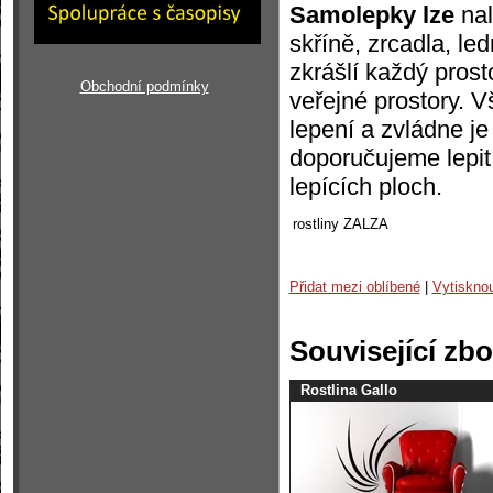
Samolepky lze
nal
skříně, zrcadla, l
zkrášlí každý prost
Obchodní podmínky
veřejné prostory. 
lepení a zvládne j
doporučujeme lepit
lepících ploch.
rostliny
ZALZA
Přidat mezi oblíbené
|
Vytiskno
Související zbo
Rostlina Gallo