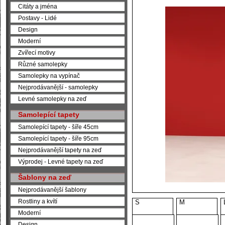
Citáty a jména
Postavy - Lidé
Design
Moderní
Zvířecí motivy
Různé samolepky
Samolepky na vypínač
Nejprodávanější - samolepky
Levné samolepky na zeď
Samolepící tapety
Samolepící tapety - šíře 45cm
Samolepící tapety - šíře 95cm
Nejprodávanější tapety na zeď
Výprodej - Levné tapety na zeď
Šablony na zeď
Nejprodávanější šablony
Rostliny a kvítí
S
M
Moderní
Design