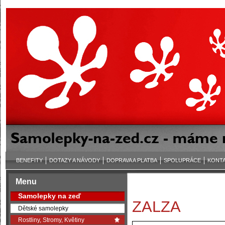
BENEFITY
DOTAZY A NÁVODY
DOPRAVA A PLATBA
SPOLUPRÁCE
KONT
Menu
Samolepky na zeď
ZALZA
Dětské samolepky
Rostliny, Stromy, Květiny