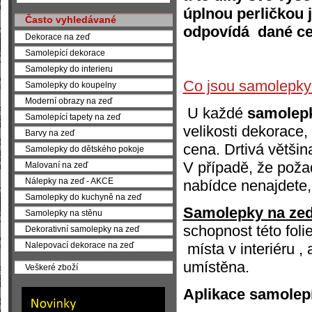
úplnou perličkou j
Často vyhledávané
odpovídá dané ce
Dekorace na zeď
Samolepící dekorace
Samolepky do interieru
Co jsou samolepky
Samolepky do koupelny
Moderní obrazy na zeď
U každé
samolep
Samolepící tapety na zeď
velikosti dekorace
Barvy na zeď
cena. Drtivá většin
Samolepky do dětského pokoje
V případě, že poža
Malovaní na zeď
Nálepky na zeď - AKCE
nabídce nenajdete,
Samolepky do kuchyně na zeď
Samolepky na ze
Samolepky na stěnu
schopnost této folie
Dekorativní samolepky na zeď
místa v interiéru ,
Nalepovací dekorace na zeď
umístěna.
Veškeré zboží
Aplikace samolepí