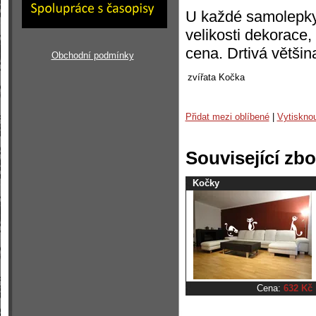
U každé samolepky 
velikosti dekorace
cena. Drtivá většin
Obchodní podmínky
zvířata
Kočka
Přidat mezi oblíbené
|
Vytiskno
Související zbo
Kočky
Cena:
632 Kč