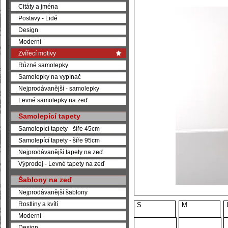
Citáty a jména
Postavy - Lidé
Design
Moderní
Zvířecí motivy
Různé samolepky
Samolepky na vypínač
Nejprodávanější - samolepky
Levné samolepky na zeď
Samolepící tapety
Samolepící tapety - šíře 45cm
Samolepící tapety - šíře 95cm
Nejprodávanější tapety na zeď
Výprodej - Levné tapety na zeď
Šablony na zeď
Nejprodávanější šablony
Rostliny a kvítí
S
M
Moderní
Design