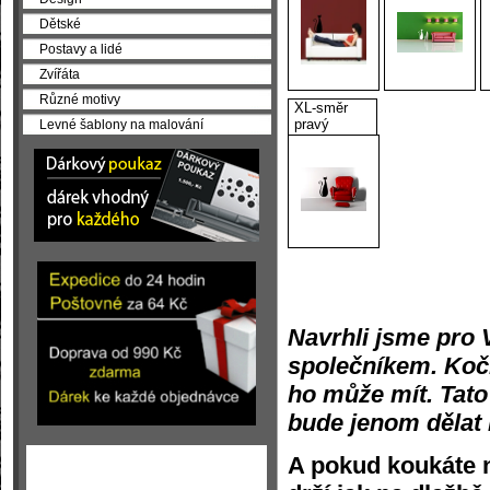
Dětské
Postavy a lidé
Zvířáta
Různé motivy
XL-směr
pravý
Levné šablony na malování
Navrhli jsme pro 
společníkem. Kočk
ho může mít. Tato 
bude jenom dělat 
A pokud koukáte n