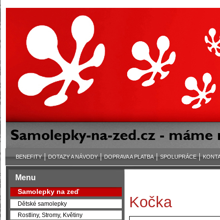
BENEFITY
DOTAZY A NÁVODY
DOPRAVA A PLATBA
SPOLUPRÁCE
KONT
Menu
Samolepky na zeď
Kočka
Dětské samolepky
Rostliny, Stromy, Květiny