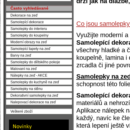
drží jak na dlažbě,
Často vyhledávané
Dekorace na zeď
Co jsou samolepky
Samolepící dekorace
Samolepky do interieru
Využijte moderní a 
Samolepky do koupelny
Samolepící dekora
Moderní obrazy na zeď
všechny hladké a č
Samolepící tapety na zeď
Barvy na zeď
koupelně, lamina i 
Samolepky do dětského pokoje
zrcadla či jiné pov
Malovaní na zeď
Samolepky na ze
Nálepky na zeď - AKCE
Samolepky do kuchyně na zeď
schopnost této folie
Samolepky na stěnu
Samolepící dekor
Dekorativní samolepky na zeď
materiálů a nehrozí
Nalepovací dekorace na zeď
Aplikace nálepek n
Veškeré zboží
každý, navíc ke čl
která lepení ještě 