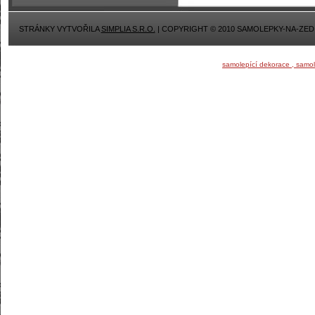
STRÁNKY VYTVOŘILA
SIMPLIA S.R.O.
| COPYRIGHT © 2010 SAMOLEPKY-NA-ZED
samolepící dekorace , samo