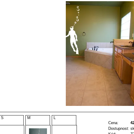
S
M
L
Cena:
4
Dostupnost:
s