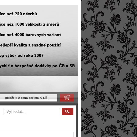
položek:
0
cena celkem :
0 Kč
Košík