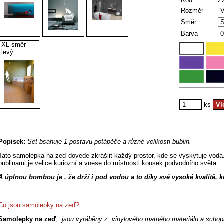
Kód:
Z
Rozměr
Směr
Barva
XL-směr
levý
ks
Popisek:
Set bsahuje 1 postavu potápěče a různé velikosti bublin.
Tato samolepka na zeď dovede zkrášlit každý prostor, kde se vyskytuje voda
bublinami je velice kuriozní a vnese do místnosti kousek podvodního světa.
A úplnou bombou je , že drží i pod vodou a to díky své vysoké kvalitě, kte
Co jsou samolepky na zeď?
Samolepky na zeď
,
jsou vyráběny z vinylového matného materiálu a schopnos