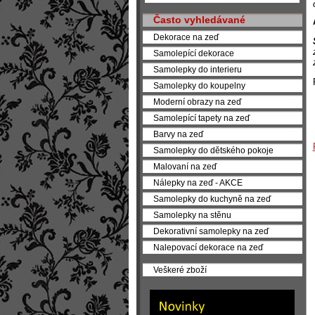
Často vyhledávané
Dekorace na zeď
Samolepící dekorace
Samolepky do interieru
Samolepky do koupelny
Moderní obrazy na zeď
Samolepící tapety na zeď
Barvy na zeď
Samolepky do dětského pokoje
Malovaní na zeď
Nálepky na zeď - AKCE
Samolepky do kuchyně na zeď
Samolepky na stěnu
Dekorativní samolepky na zeď
Nalepovací dekorace na zeď
Veškeré zboží