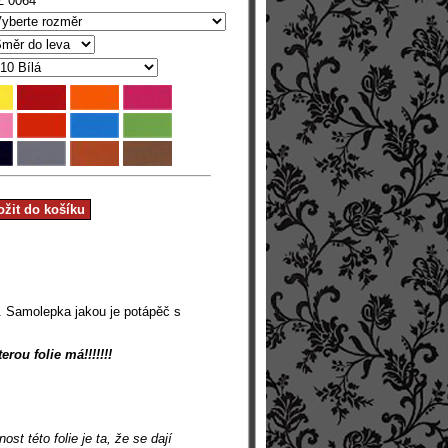
Z 0064
. Samolepka jakou je potápěč s
rou folie má!!!!!!!
t této folie je ta, že se dají