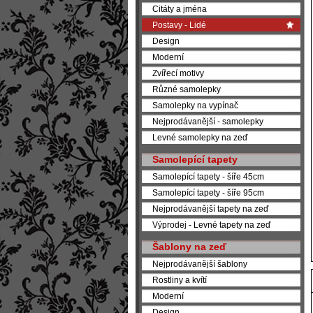
Citáty a jména
Postavy - Lidé
Design
Moderní
Zvířecí motivy
Různé samolepky
Samolepky na vypínač
Nejprodávanější - samolepky
Levné samolepky na zeď
Samolepící tapety
Samolepící tapety - šíře 45cm
Samolepící tapety - šíře 95cm
Nejprodávanější tapety na zeď
Výprodej - Levné tapety na zeď
Šablony na zeď
Nejprodávanější šablony
Rostliny a kvítí
Moderní
Design