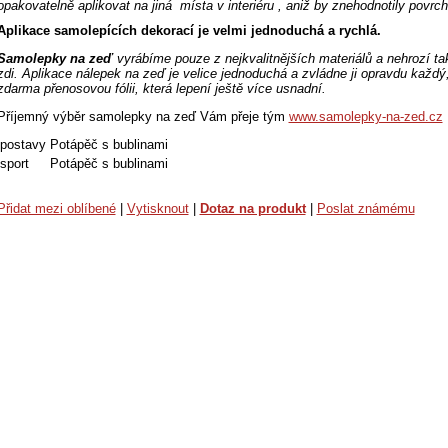
opakovatelně aplikovat na jiná místa v interiéru , aniž by znehodnotily povr
Aplikace samolepících dekorací je velmi jednoduchá a rychlá.
Samolepky na zeď
vyrábíme pouze z nejkvalitnějších materiálů a nehrozí tak
zdi. Aplikace nálepek na zeď je velice jednoduchá a zvládne ji opravdu kaž
zdarma přenosovou fólii, která lepení ještě více usnadní.
Příjemný výběr samolepky na zeď Vám přeje tým
www.samolepky-na-zed.cz
postavy
Potápěč s bublinami
sport
Potápěč s bublinami
Přidat mezi oblíbené
|
Vytisknout
|
Dotaz na produkt
|
Poslat známému