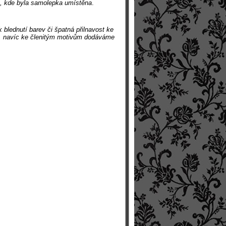
ch, kde byla samolepka umístěna
.
 blednutí barev či špatná přilnavost ke
dý, navíc ke členitým motivům dodáváme