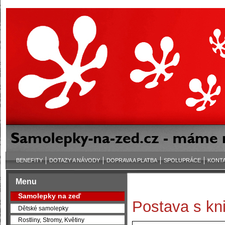
BENEFITY
DOTAZY A NÁVODY
DOPRAVA A PLATBA
SPOLUPRÁCE
KONT
Menu
Samolepky na zeď
Postava s kn
Dětské samolepky
Rostliny, Stromy, Květiny