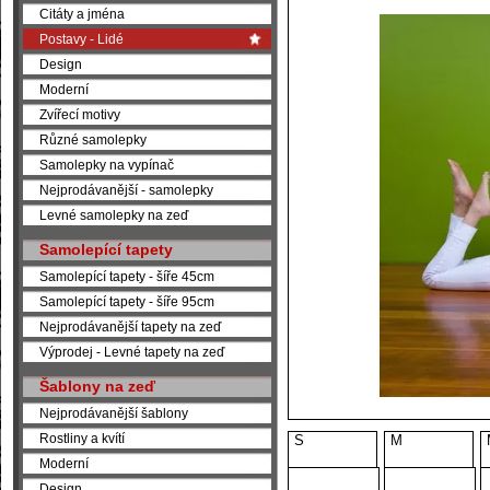
Citáty a jména
Postavy - Lidé
Design
Moderní
Zvířecí motivy
Různé samolepky
Samolepky na vypínač
Nejprodávanější - samolepky
Levné samolepky na zeď
Samolepící tapety
Samolepící tapety - šíře 45cm
Samolepící tapety - šíře 95cm
Nejprodávanější tapety na zeď
Výprodej - Levné tapety na zeď
Šablony na zeď
Nejprodávanější šablony
Rostliny a kvítí
S
M
Moderní
Design