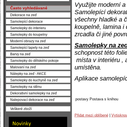
Využijte moderní a 
Často vyhledávané
Samolepící dekorati
Dekorace na zeď
všechny hladké a č
Samolepící dekorace
koupelně, lamina i 
Samolepky do interieru
zrcadla či jiné pov
Samolepky do koupelny
Moderní obrazy na zeď
Samolepky na ze
Samolepící tapety na zeď
schopnost této folie
Barvy na zeď
místa v interiéru ,
Samolepky do dětského pokoje
umístěna.
Malovaní na zeď
Nálepky na zeď - AKCE
Aplikace samolepíc
Samolepky do kuchyně na zeď
Samolepky na stěnu
Dekorativní samolepky na zeď
postavy
Postava s knihou
Nalepovací dekorace na zeď
Veškeré zboží
Přidat mezi oblíbené
|
Vytiskno