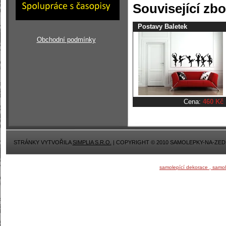
Související zbo
Postavy Baletek
Obchodní podmínky
Cena:
460 Kč
STRÁNKY VYTVOŘILA
SIMPLIA S.R.O.
| COPYRIGHT © 2010 SAMOLEPKY-NA-ZED
samolepící dekorace , samo