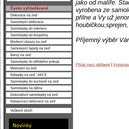
jako od malíře. Sta
Často vyhledávané
vyrobena ze samolep
Dekorace na zeď
přilne a Vy už jen
Samolepící dekorace
houbičkou,sprejen,
Samolepky do interieru
Samolepky do koupelny
Příjemný výběr Vá
Moderní obrazy na zeď
Samolepící tapety na zeď
Barvy na zeď
Samolepky do dětského pokoje
Přidat mezi oblíbené
|
Vytiskno
Malovaní na zeď
Nálepky na zeď - AKCE
Samolepky do kuchyně na zeď
Samolepky na stěnu
Dekorativní samolepky na zeď
Nalepovací dekorace na zeď
Veškeré zboží