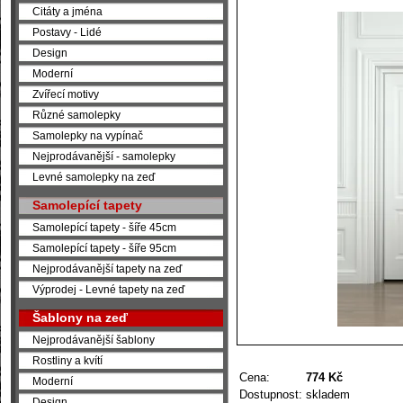
Citáty a jména
Postavy - Lidé
Design
Moderní
Zvířecí motivy
Různé samolepky
Samolepky na vypínač
Nejprodávanější - samolepky
Levné samolepky na zeď
Samolepící tapety
Samolepící tapety - šíře 45cm
Samolepící tapety - šíře 95cm
Nejprodávanější tapety na zeď
Výprodej - Levné tapety na zeď
Šablony na zeď
Nejprodávanější šablony
Rostliny a kvítí
Cena:
774 Kč
Moderní
Dostupnost:
skladem
Design