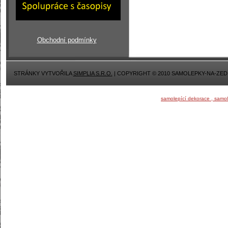
Obchodní podmínky
STRÁNKY VYTVOŘILA
SIMPLIA S.R.O.
| COPYRIGHT © 2010 SAMOLEPKY-NA-ZED
samolepící dekorace , samo