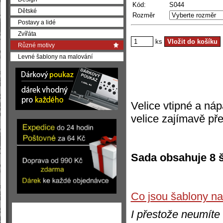
Kód:
S044
Dětské
Rozměr
Postavy a lidé
Zvířáta
ks
Různé motivy
Levné šablony na malování
Velice vtipné a náp
velice zajímavě pře
Sada obsahuje 8 š
Co jsou šablony n
I přestože neumíte