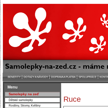
BENEFITY
DOTAZY A NÁVODY
DOPRAVA A PLATBA
SPOLUPRÁCE
KONT
Menu
Samolepky na zeď
Ruce
Dětské samolepky
Rostliny, Stromy, Květiny