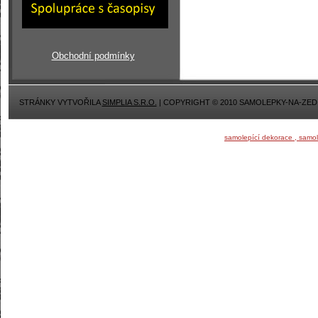
Obchodní podmínky
STRÁNKY VYTVOŘILA
SIMPLIA S.R.O.
| COPYRIGHT © 2010 SAMOLEPKY-NA-ZED
samolepící dekorace , samo