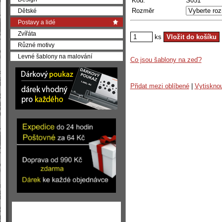
Kód:
S051
Rozměr
Dětské
Postavy a lidé
Zvířáta
ks
Různé motivy
Levné šablony na malování
Co jsou šablony na zeď?
Přidat mezi oblíbené
|
Vytiskno