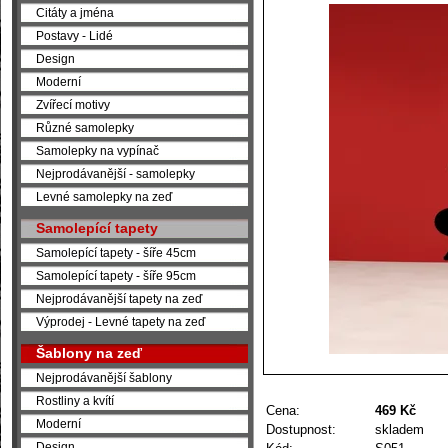
Citáty a jména
Postavy - Lidé
Design
Moderní
Zvířecí motivy
Různé samolepky
Samolepky na vypínač
Nejprodávanější - samolepky
Levné samolepky na zeď
Samolepící tapety
Samolepící tapety - šíře 45cm
Samolepící tapety - šíře 95cm
Nejprodávanější tapety na zeď
Výprodej - Levné tapety na zeď
Šablony na zeď
Nejprodávanější šablony
Rostliny a kvítí
Cena:
469 Kč
Moderní
Dostupnost:
skladem
Design