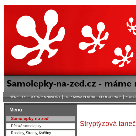
BENEFITY
DOTAZY A NÁVODY
DOPRAVA A PLATBA
SPOLUPRÁCE
KONT
Menu
Samolepky na zeď
Stryptýzová taneč
Dětské samolepky
Rostliny, Stromy, Květiny