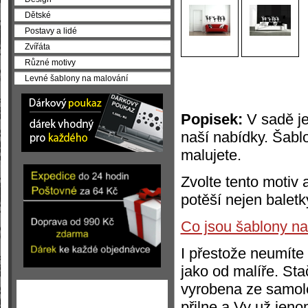
Dětské
Postavy a lidé
Zvířáta
Různé motivy
Levné šablony na malování
Popisek:
V sadě je
naší nabídky. Šabl
malujete.
Zvolte tento motiv 
potěší nejen baletk
Co jsou šablony n
I přestože neumíte
jako od malíře. Sta
vyrobena ze samolep
přilne a Vy už jen