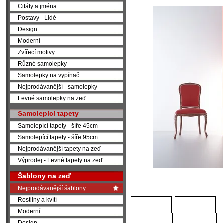
Citáty a jména
Postavy - Lidé
Design
Moderní
Zvířecí motivy
Různé samolepky
Samolepky na vypínač
Nejprodávanější - samolepky
Levné samolepky na zeď
Samolepící tapety
Samolepící tapety - šíře 45cm
Samolepící tapety - šíře 95cm
Nejprodávanější tapety na zeď
Výprodej - Levné tapety na zeď
Šablony na zeď
Nejprodávanější šablony
Rostliny a kvítí
Moderní
Design