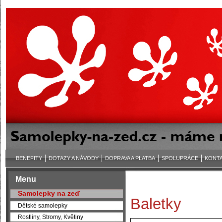
BENEFITY
DOTAZY A NÁVODY
DOPRAVA A PLATBA
SPOLUPRÁCE
KONT
Menu
Samolepky na zeď
Baletky
Dětské samolepky
Rostliny, Stromy, Květiny