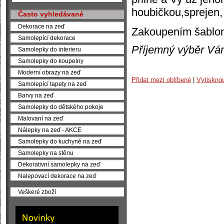
houbičkou,sprejen,
Často vyhledávané
Dekorace na zeď
Zakoupením šablony
Samolepící dekorace
Příjemný výběr Vá
Samolepky do interieru
Samolepky do koupelny
Moderní obrazy na zeď
Přidat mezi oblíbené
|
Vytiskno
Samolepící tapety na zeď
Barvy na zeď
Samolepky do dětského pokoje
Malovaní na zeď
Nálepky na zeď - AKCE
Samolepky do kuchyně na zeď
Samolepky na stěnu
Dekorativní samolepky na zeď
Nalepovací dekorace na zeď
Veškeré zboží