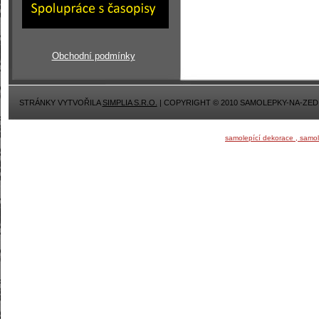
Obchodní podmínky
STRÁNKY VYTVOŘILA
SIMPLIA S.R.O.
| COPYRIGHT © 2010 SAMOLEPKY-NA-ZED
samolepící dekorace , samo