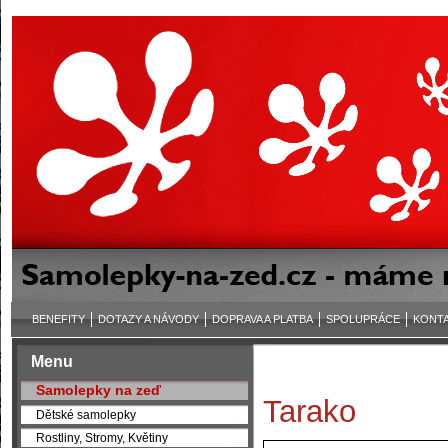
BENEFITY
DOTAZY A NÁVODY
DOPRAVA A PLATBA
SPOLUPRÁCE
KONT
Menu
Samolepky na zeď
Tarako
Dětské samolepky
Rostliny, Stromy, Květiny