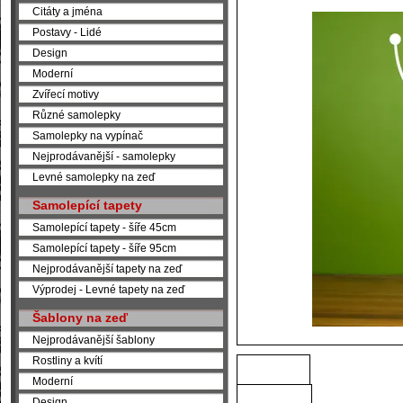
Citáty a jména
Postavy - Lidé
Design
Moderní
Zvířecí motivy
Různé samolepky
Samolepky na vypínač
Nejprodávanější - samolepky
Levné samolepky na zeď
Samolepící tapety
Samolepící tapety - šíře 45cm
Samolepící tapety - šíře 95cm
Nejprodávanější tapety na zeď
Výprodej - Levné tapety na zeď
Šablony na zeď
Nejprodávanější šablony
Rostliny a kvítí
Moderní
Design