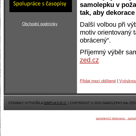
samolepku v poža
tak, aby dekorace
Další volbou při vý
Obchodní podmínky
motiv orientovaný t
obrácený“.
Příjemný výběr sa
zed.cz
Přidat mezi oblíbené
|
Vytiskno
STRÁNKY VYTVOŘILA
SIMPLIA S.R.O.
| COPYRIGHT © 2010 SAMOLEPKY-NA-ZED
samolepící dekorace , samo