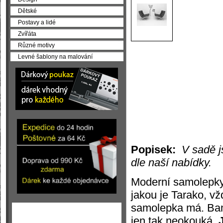
Dětské
Postavy a lidé
Zvířáta
Různé motivy
Levné šablony na malování
Popisek:
V sadě j
dle naší nabídky.
Moderní samolepky
jakou je Tarako, v
samolepka má. Bamb
jen tak neokouká.