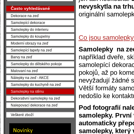
nevyskytla na trh
Často vyhledávané
originální samolepk
Dekorace na zeď
Samolepící dekorace
Samolepky do interieru
Co jsou samolepky
Samolepky do koupelny
Moderní obrazy na zeď
Samolepky na ze
Samolepící tapety na zeď
například dveře, sk
Barvy na zeď
samolepící dekorace
Samolepky do dětského pokoje
pokojů, až po kome
Malovaní na zeď
Nálepky na zeď - AKCE
nevyžadují žádné sl
Samolepky do kuchyně na zeď
Větší formáty samo
Samolepky na stěnu
nedošlo ke kontakt
Dekorativní samolepky na zeď
Nalepovací dekorace na zeď
Pod fotografií na
samolepky. První 
Veškeré zboží
automaticky přepo
samolepky, který 