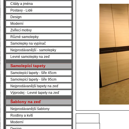
Citáty a jména
Postavy - Lidé
Design
Moderní
Zvířecí motivy
Různé samolepky
Samolepky na vypínač
Nejprodávanější - samolepky
Levné samolepky na zeď
Samolepící tapety
Samolepící tapety - šíře 45cm
Samolepící tapety - šíře 95cm
Nejprodávanější tapety na zeď
Výprodej - Levné tapety na zeď
Šablony na zeď
Nejprodávanější šablony
Rostliny a kvítí
Moderní
Design