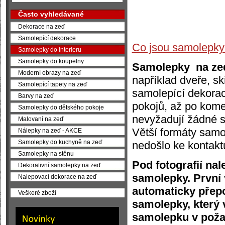
Často vyhledávané
Dekorace na zeď
Samolepící dekorace
Co jsou samolepky
Samolepky do interieru
Samolepky do koupelny
Samolepky na z
Moderní obrazy na zeď
například dveře, sk
Samolepící tapety na zeď
samolepící dekorace
Barvy na zeď
pokojů, až po kome
Samolepky do dětského pokoje
nevyžadují žádné sl
Malovaní na zeď
Větší formáty samo
Nálepky na zeď - AKCE
Samolepky do kuchyně na zeď
nedošlo ke kontakt
Samolepky na stěnu
Pod fotografií na
Dekorativní samolepky na zeď
samolepky. První 
Nalepovací dekorace na zeď
automaticky přepo
Veškeré zboží
samolepky, který 
samolepku v poža