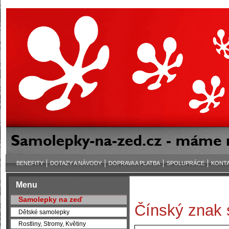
BENEFITY
DOTAZY A NÁVODY
DOPRAVA A PLATBA
SPOLUPRÁCE
KONT
Menu
Samolepky na zeď
Čínský znak 
Dětské samolepky
Rostliny, Stromy, Květiny