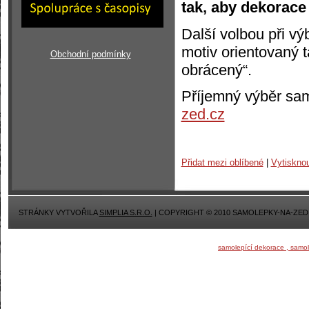
tak, aby dekorace
Další volbou při vý
motiv orientovaný t
Obchodní podmínky
obrácený“.
Příjemný výběr sa
zed.cz
Přidat mezi oblíbené
|
Vytiskno
STRÁNKY VYTVOŘILA
SIMPLIA S.R.O.
| COPYRIGHT © 2010 SAMOLEPKY-NA-ZED
samolepící dekorace , samo