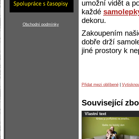
umožní vidět a p
každé
samolepk
dekoru.
Obchodní podmínky
Zakoupením našich
dobře drží samol
jiné prostory k n
Přidat mezi oblíbené
|
Vytiskno
Související zbo
Vlastní text