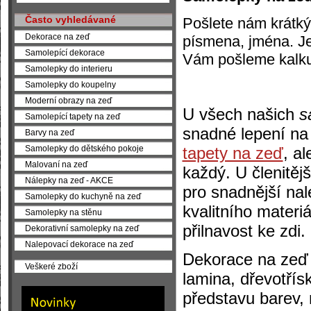
Často vyhledávané
Pošlete nám krátký
Dekorace na zeď
písmena, jména. Je 
Samolepící dekorace
Vám pošleme kalkula
Samolepky do interieru
Samolepky do koupelny
Moderní obrazy na zeď
U všech našich
s
Samolepící tapety na zeď
snadné lepení na
Barvy na zeď
tapety na zeď
, a
Samolepky do dětského pokoje
Malovaní na zeď
každý. U členitěj
Nálepky na zeď - AKCE
pro snadnější na
Samolepky do kuchyně na zeď
kvalitního materi
Samolepky na stěnu
přilnavost ke zdi.
Dekorativní samolepky na zeď
Nalepovací dekorace na zeď
Dekorace na zeď s
Veškeré zboží
lamina, dřevotřísk
představu barev,