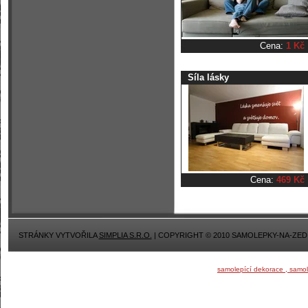
Cena:
1 Kč
Síla lásky
Cena:
469 Kč
STRÁNKY VYTVOŘILA
SIMPLIA S.R.O.
| COPYRIGHT © 2010 SAMOLEPKY-NA-ZED
samolepící dekorace , samo