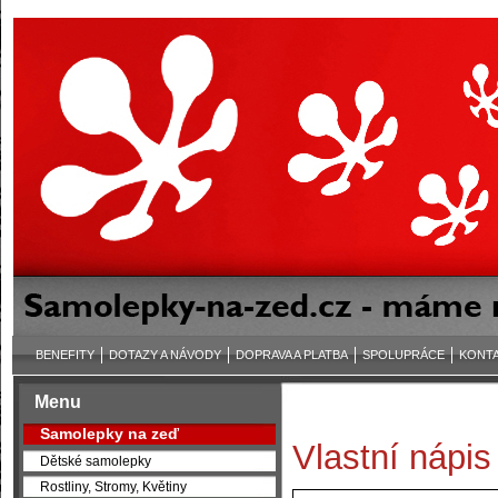
BENEFITY
DOTAZY A NÁVODY
DOPRAVA A PLATBA
SPOLUPRÁCE
KONT
Menu
Samolepky na zeď
Vlastní nápis
Dětské samolepky
Rostliny, Stromy, Květiny