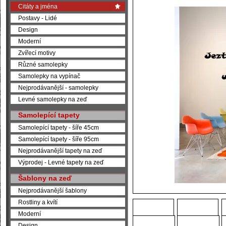
Citáty a jména
Postavy - Lidé
Design
Moderní
Zvířecí motivy
Různé samolepky
Samolepky na vypínač
Nejprodávanější - samolepky
Levné samolepky na zeď
Samolepící tapety
Samolepící tapety - šíře 45cm
Samolepící tapety - šíře 95cm
Nejprodávanější tapety na zeď
Výprodej - Levné tapety na zeď
Šablony na zeď
Nejprodávanější šablony
Rostliny a kvítí
Moderní
Design