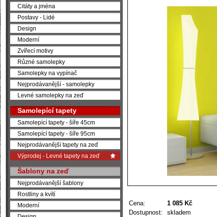
Citáty a jména
Postavy - Lidé
Design
Moderní
Zvířecí motivy
Různé samolepky
Samolepky na vypínač
Nejprodávanější - samolepky
Levné samolepky na zeď
Samolepící tapety
Samolepící tapety - šíře 45cm
Samolepící tapety - šíře 95cm
Nejprodávanější tapety na zeď
Výprodej - Levné tapety na zeď
Šablony na zeď
Nejprodávanější šablony
Rostliny a kvítí
Cena:
1 085 Kč
Moderní
Dostupnost:
skladem
Design