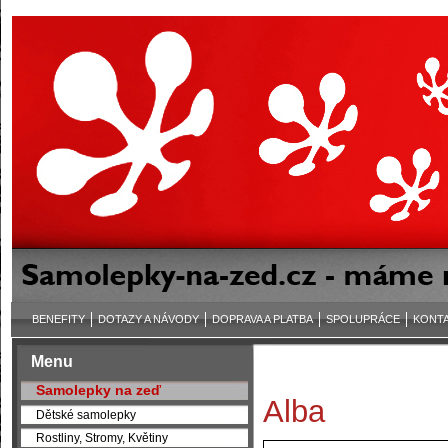
BENEFITY
DOTAZY A NÁVODY
DOPRAVA A PLATBA
SPOLUPRÁCE
KONT
Menu
Samolepky na zeď
Alba
Dětské samolepky
Rostliny, Stromy, Květiny