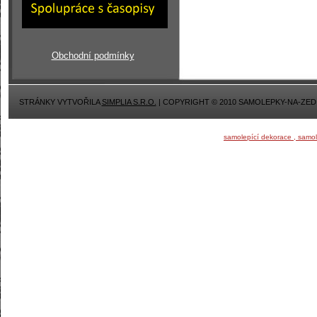
Obchodní podmínky
STRÁNKY VYTVOŘILA
SIMPLIA S.R.O.
| COPYRIGHT © 2010 SAMOLEPKY-NA-ZED
samolepící dekorace , samo