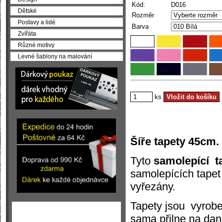
Kód:
D016
Dětské
Rozměr
Postavy a lidé
Barva
Zvířáta
Různé motivy
Levné šablony na malování
ks
Šíře tapety 45cm.
Tyto
samolepící t
samolepících tapet n
vyřezány.
Tapety jsou vyroben
sama přilne na dané