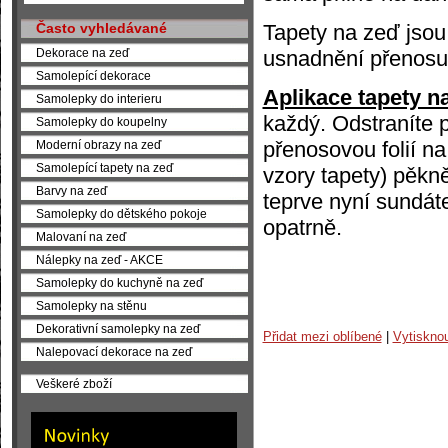
Tapety na zeď jsou 
Často vyhledávané
usnadnění přenosu 
Dekorace na zeď
Samolepící dekorace
Aplikace tapety n
Samolepky do interieru
každý. Odstraníte 
Samolepky do koupelny
přenosovou folií na 
Moderní obrazy na zeď
Samolepící tapety na zeď
vzory tapety) pěkně
Barvy na zeď
teprve nyní sundáte
Samolepky do dětského pokoje
opatrně.
Malovaní na zeď
Nálepky na zeď - AKCE
Samolepky do kuchyně na zeď
Samolepky na stěnu
Dekorativní samolepky na zeď
Přidat mezi oblíbené
|
Vytiskno
Nalepovací dekorace na zeď
Veškeré zboží