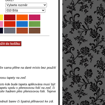
D0017
 že sama přilne na dané místo bez použití
enosu tapety na zeď.
ísto kde bude tapeta aplikována musí být
petu spolu s přenosovou folií na zeď, či
koliv hadrem přes přenosovou folii. Teprve
dnutí barev či špatná přilnavost ke zdi.