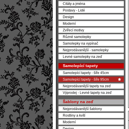
Citáty a jména
Postavy - Lidé
Design
Moderní
Zvířecí motivy
Různé samolepky
Samolepky na vypínač
Nejprodávanější - samolepky
Levné samolepky na zeď
Samolepící tapety
Samolepící tapety - šíře 45cm
Samolepící tapety - šíře 95cm
Nejprodávanější tapety na zeď
Výprodej - Levné tapety na zeď
Šablony na zeď
Nejprodávanější šablony
Rostliny a kvítí
Moderní
Design