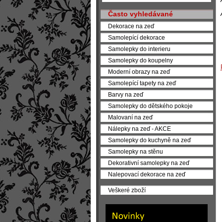
Často vyhledávané
Dekorace na zeď
Samolepící dekorace
Samolepky do interieru
Samolepky do koupelny
Moderní obrazy na zeď
Samolepící tapety na zeď
Barvy na zeď
Samolepky do dětského pokoje
Malovaní na zeď
Nálepky na zeď - AKCE
Samolepky do kuchyně na zeď
Samolepky na stěnu
Dekorativní samolepky na zeď
Nalepovací dekorace na zeď
Veškeré zboží