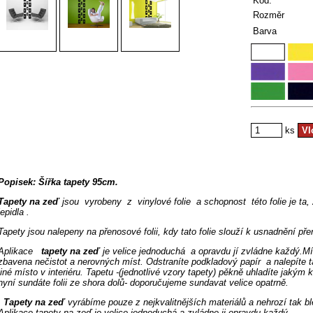
Kód:
Rozměr
Barva
ks
Popisek: Šířka tapety 95cm.
Tapety na zeď
jsou vyrobeny z vinylové folie a schopnost této folie je ta,
lepidla .
Tapety jsou nalepeny na přenosové folii, kdy tato folie slouží k usnadnění př
Aplikace
tapety na zeď
je velice jednoduchá a opravdu jí zvládne každý.M
zbavena nečistot a nerovných míst. Odstraníte podkladový papír a nalepíte ta
jiné místo v interiéru. Tapetu -(jednotlivé vzory tapety) pěkně uhladíte jakým 
nyní sundáte folii ze shora dolů- doporučujeme sundavat velice opatrně.
Tapety na zeď
vyrábíme pouze z nejkvalitnějších materiálů a nehrozí tak ble
Aplikace tapety na zeď je velice jednoduchá a zvládne ji opravdu každý.