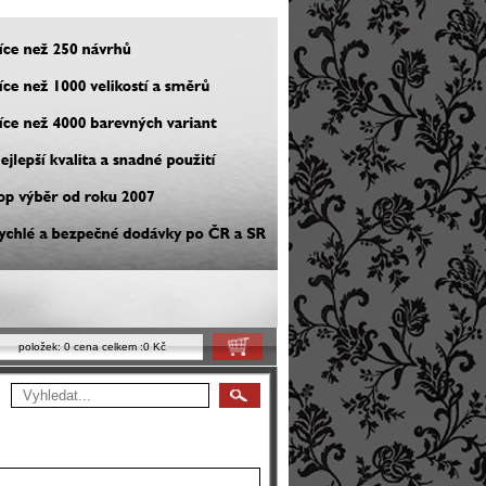
položek:
0
cena celkem :
0 Kč
Košík