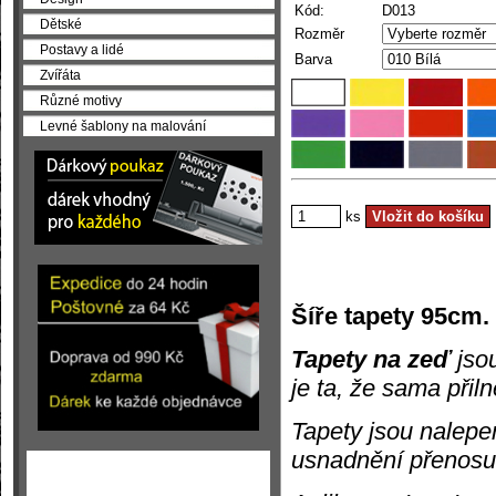
Kód:
D013
Dětské
Rozměr
Postavy a lidé
Barva
Zvířáta
Různé motivy
Levné šablony na malování
ks
Šíře tapety 95cm.
Tapety na zeď
jsou
je ta, že sama přil
Tapety jsou nalepen
usnadnění přenosu 