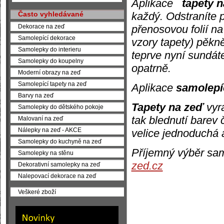
Aplikace
tapety 
každý. Odstraníte 
Často vyhledávané
přenosovou folií na 
Dekorace na zeď
Samolepící dekorace
vzory tapety) pěkně
Samolepky do interieru
teprve nyní sundáte
Samolepky do koupelny
opatrně.
Moderní obrazy na zeď
Samolepící tapety na zeď
Aplikace
samolepí
Barvy na zeď
Tapety na zeď
vyr
Samolepky do dětského pokoje
tak blednutí barev 
Malovaní na zeď
Nálepky na zeď - AKCE
velice jednoduchá 
Samolepky do kuchyně na zeď
Příjemný výběr sa
Samolepky na stěnu
zed.cz
Dekorativní samolepky na zeď
Nalepovací dekorace na zeď
Veškeré zboží