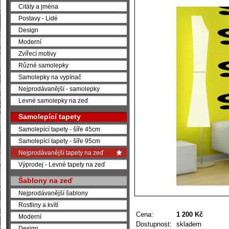
Citáty a jména
Postavy - Lidé
Design
Moderní
Zvířecí motivy
Různé samolepky
Samolepky na vypínač
Nejprodávanější - samolepky
Levné samolepky na zeď
Samolepící tapety
Samolepící tapety - šíře 45cm
Samolepící tapety - šíře 95cm
Nejprodávanější tapety na zeď
Výprodej - Levné tapety na zeď
Šablony na zeď
Nejprodávanější šablony
Rostliny a kvítí
Cena:
1 200 Kč
Moderní
Dostupnost:
skladem
Design