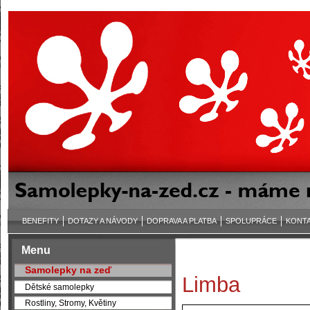
BENEFITY
DOTAZY A NÁVODY
DOPRAVA A PLATBA
SPOLUPRÁCE
KONT
Menu
Samolepky na zeď
Limba
Dětské samolepky
Rostliny, Stromy, Květiny