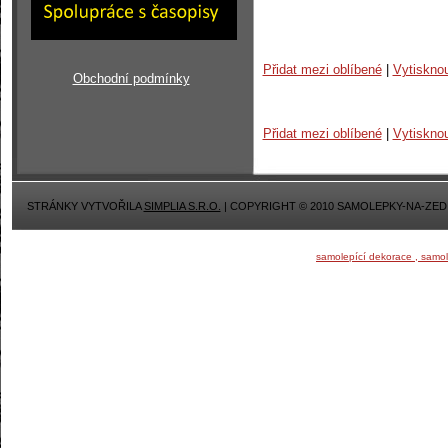
Přidat mezi oblíbené
|
Vytiskno
Obchodní podmínky
Přidat mezi oblíbené
|
Vytiskno
STRÁNKY VYTVOŘILA
SIMPLIA S.R.O.
| COPYRIGHT © 2010 SAMOLEPKY-NA-ZED
samolepící dekorace , samo