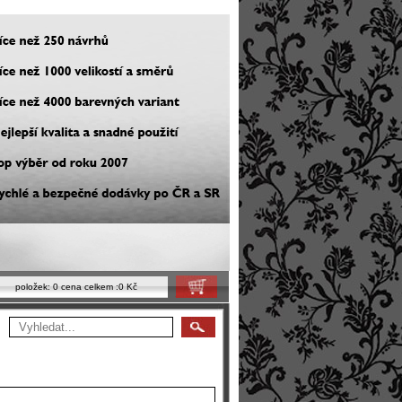
položek:
0
cena celkem :
0 Kč
Košík