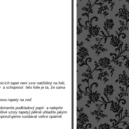
ích tapet není vzor natištěný na folii,
e a schopnost této folie je ta, že sama
enosu tapety na zeď.
dstraníte podkladový papír a nalepíte
notlivé vzory tapety) pěkně uhladíte jakým
 doporučujeme sundavat velice opatrně.