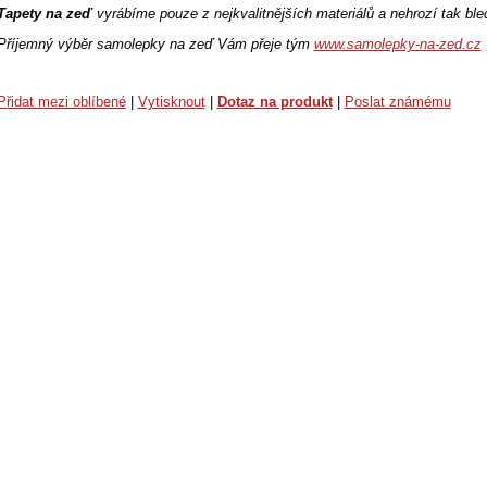
Tapety na zeď
vyrábíme pouze z nejkvalitnějších materiálů a nehrozí tak bled
Příjemný výběr samolepky na zeď Vám přeje tým
www.samolepky-na-zed.cz
Přidat mezi oblíbené
|
Vytisknout
|
Dotaz na produkt
|
Poslat známému