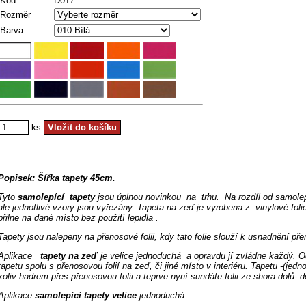
Kód:
D017
Rozměr
Barva
ks
Popisek: Šířka tapety 45cm.
Tyto
samolepící tapety
jsou úplnou novinkou na trhu. Na rozdíl od samolepíc
ale jednotlivé vzory jsou vyřezány. Tapeta na zeď je vyrobena
z vinylové foli
přilne na dané místo bez použití lepidla .
Tapety jsou nalepeny na přenosové folii, kdy tato folie slouží k usnadnění př
Aplikace
tapety na zeď
je velice jednoduchá a opravdu jí zvládne každý. O
tapetu spolu s přenosovou folií na zeď, či jiné místo v interiéru. Tapetu -(jed
koliv hadrem přes přenosovou folii a teprve nyní sundáte folii ze shora dolů-
Aplikace
samolepící tapety velice
jednoduchá.