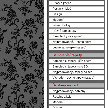
Citáty a jména
Postavy - Lidé
Design
Moderní
Zvířecí motivy
Různé samolepky
Samolepky na vypínač
Nejprodávanější - samolepky
Levné samolepky na zeď
Samolepící tapety
Samolepící tapety - šíře 45cm
Samolepící tapety - šíře 95cm
Nejprodávanější tapety na zeď
Výprodej - Levné tapety na zeď
Šablony na zeď
Nejprodávanější šablony
Rostliny a kvítí
Moderní
Design