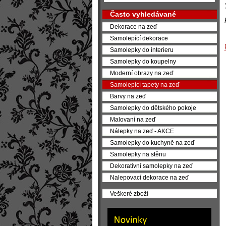
Často vyhledávané
Dekorace na zeď
Samolepící dekorace
Samolepky do interieru
Samolepky do koupelny
Moderní obrazy na zeď
Samolepící tapety na zeď
Barvy na zeď
Samolepky do dětského pokoje
Malovaní na zeď
Nálepky na zeď - AKCE
Samolepky do kuchyně na zeď
Samolepky na stěnu
Dekorativní samolepky na zeď
Nalepovací dekorace na zeď
Veškeré zboží